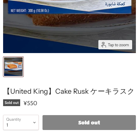
Tap to zoom
【United King】Cake Rusk ケーキラスク
¥550
Sold out
Quantity
Sold out