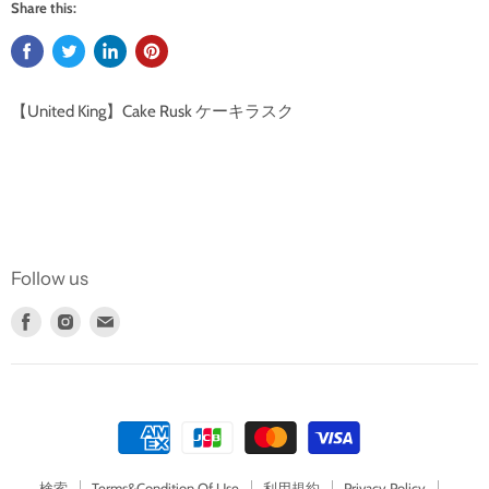
Share this:
【United King】Cake Rusk ケーキラスク
Follow us
Find
Find
Find
us
us
us
on
on
on
Facebook
Instagram
E-
mail
検索
Terms&Condition Of Use
利用規約
Privacy Policy