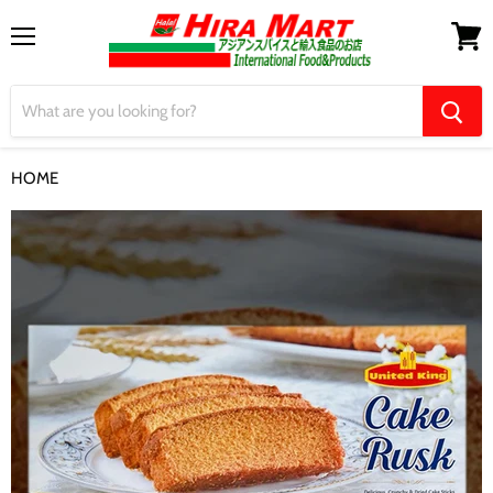
Menu
View
cart
HOME
【United King】Cake Rusk ケーキラスク