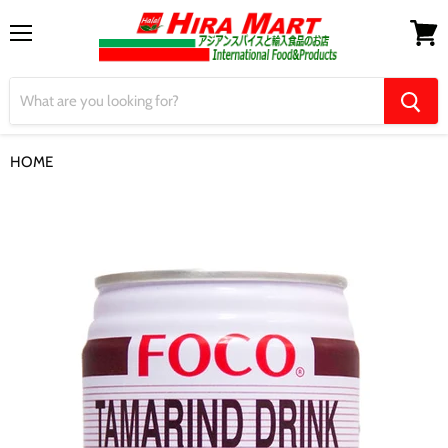
Menu
View
cart
HOME
【FOCO】Tamarind Drink