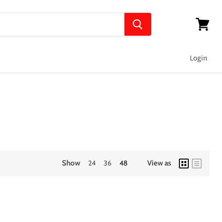
View
cart
Login
Show
24
36
48
View as